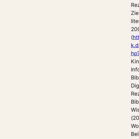
Re
Zie
lit
20
(
ht
k.d
hp
Kin
Inf
Bib
Dig
Rez
Bib
Wi
(20
Woz
Bei