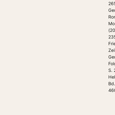
265
Ge
Ro
Mon
(20
235
Fri
Zei
Ge
Fol
S. 
Hel
Bd.
460