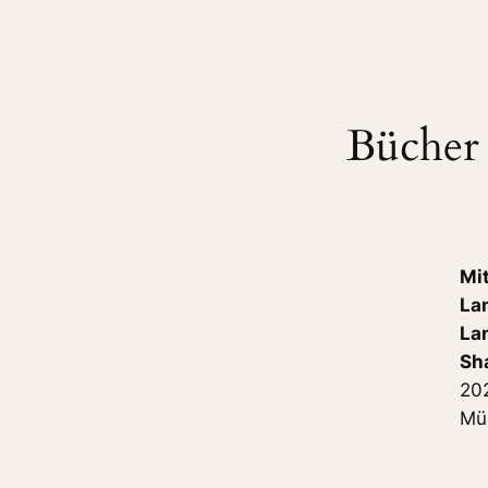
Bücher
Mi
La
La
Sh
202
Mün