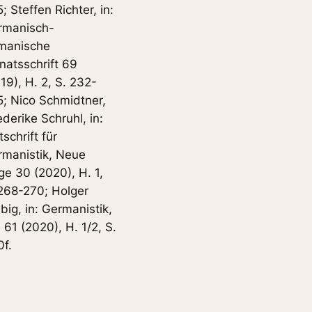
; Steffen Richter, in:
rmanisch-
manische
atsschrift 69
19), H. 2, S. 232-
; Nico Schmidtner,
ederike Schruhl, in:
tschrift für
rmanistik, Neue
ge 30 (2020), H. 1,
268-270; Holger
big, in: Germanistik,
 61 (2020), H. 1/2, S.
f.