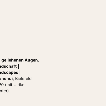
t geliehenen Augen.
ndschaft |
ndscapes |
anshui
, Bielefeld
0 (mit Ulrike
ter).