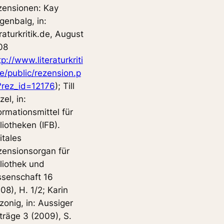
zensionen: Kay
genbalg, in:
eraturkritik.de, August
08
tp://www.literaturkriti
e/public/rezension.p
?rez_id=12176
); Till
zel, in:
ormationsmittel für
liotheken (IFB).
itales
ensionsorgan für
liothek und
ssenschaft 16
08), H. 1/2; Karin
onig, in: Aussiger
träge 3 (2009), S.