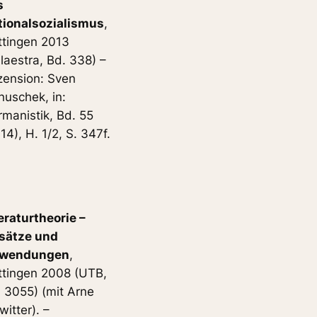
s
tionalsozialismus
,
ttingen 2013
laestra, Bd. 338) –
zension: Sven
uschek, in:
manistik, Bd. 55
14), H. 1/2, S. 347f.
eraturtheorie –
sätze und
wendungen
,
ttingen 2008 (UTB,
 3055) (mit Arne
witter). –