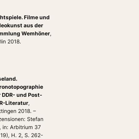
htspiele. Filme und
deokunst aus der
mmlung Wemhöner
,
lin 2018.
seland.
ronotopographie
r DDR- und Post-
R-Literatur
,
tingen 2018. –
zensionen: Stefan
t, in: Arbitrium 37
19), H. 2, S. 262-