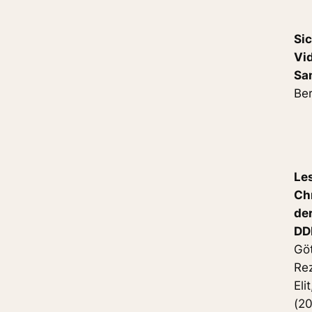
Sic
Vi
Sa
Ber
Le
Ch
de
DD
Göt
Re
Eli
(20