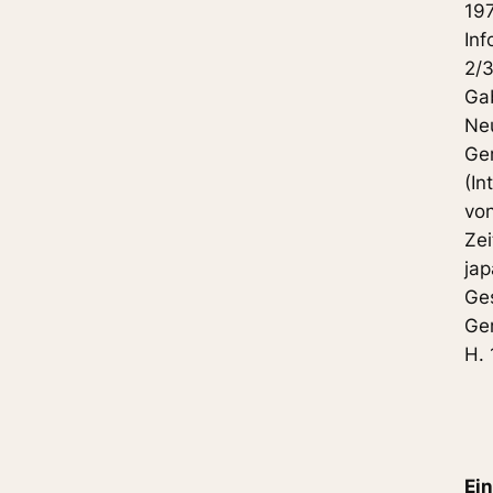
197
Inf
2/3
Gab
Neu
Ger
(In
von
Zei
jap
Ges
Ger
H. 
Ein