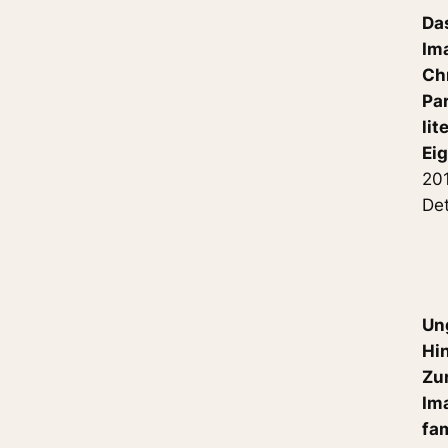
Da
Im
Ch
Pa
lit
Ei
201
De
Un
Hi
Zur
Im
fa