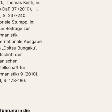
f.; Thomas Keith, in:
o DaF 37 (2010), H.
, S. 237-240;
riele Stumpp, in:
e Beiträge zur
manistik
ternationale Ausgabe
 „Doitsu Bungaku“.
tschrift der
anischen
ellschaft für
manistik) 9 (2010),
1, S. 178-180.
führung in die