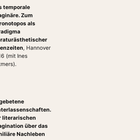
s temporale
aginäre. Zum
ronotopos als
radigma
eraturästhetischer
genzeiten
, Hannover
6 (mit Ines
tmers).
gebetene
nterlassenschaften.
 literarischen
agination über das
miliäre Nachleben