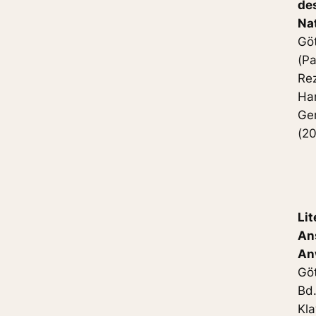
de
Na
Gö
(Pa
Re
Han
Ger
(20
Lit
An
An
Gö
Bd.
Kla